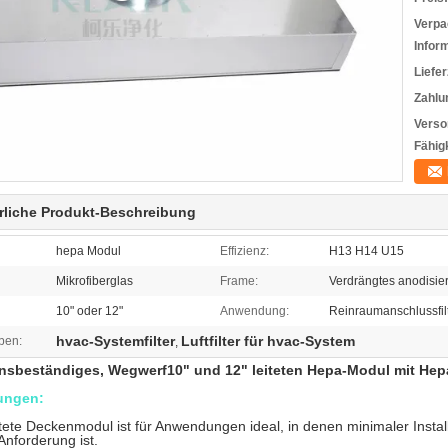
Verpa
Infor
Liefer
Zahlu
Verso
Fähigk
rliche Produkt-Beschreibung
hepa Modul
Effizienz:
H13 H14 U15
Mikrofiberglas
Frame:
Verdrängtes anodisie
10" oder 12"
Anwendung:
Reinraumanschlussfil
hvac-Systemfilter
Luftfilter für hvac-System
ben:
,
nsbeständiges, Wegwerf10" und 12" leiteten Hepa-Modul mit Hepa
ungen:
tete Deckenmodul ist für Anwendungen ideal, in denen minimaler Install
 Anforderung ist.