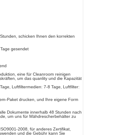
Stunden, schicken Ihnen den korrekten
 2 Tage gesendet
fend
roduktion, eine für Cleanroom reinigen
kräften, um das quanlity und die Kapazität
Tage, Luftfiltermedien: 7-8 Tage, Luftfilter:
oem-Paket drucken, und Ihre eigene Form
n alle Dokumente innerhalb 48 Stunden nach
rade, um uns für Mähdrescherbehälter zu
ISO9001-2008, für anderes Zertifikat,
zuwenden und die Gebühr kann Sie