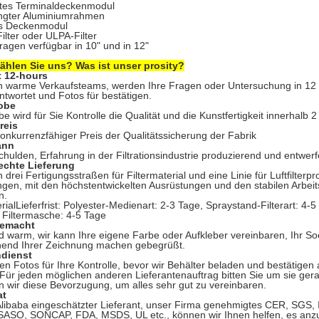
etes Terminaldeckenmodul
ngter Aluminiumrahmen
s Deckenmodul
lter oder ULPA-Filter
agen verfügbar in 10" und in 12"
hlen Sie uns? Was ist unser prosity?
t 12-hours
n warme Verkaufsteams, werden Ihre Fragen oder Untersuchung in 12 
ntwortet und Fotos für bestätigen.
robe
be wird für Sie Kontrolle die Qualität und die Kunstfertigkeit innerhalb
reis
konkurrenzfähiger Preis der Qualitätssicherung der Fabrik
ann
chulden, Erfahrung in der Filtrationsindustrie produzierend und entwer
rechte Lieferung
 drei Fertigungsstraßen für Filtermaterial und eine Linie für Luftfilterp
gen, mit den höchstentwickelten Ausrüstungen und den stabilen Arbeits
n.
rialLieferfrist: Polyester-Medienart: 2-3 Tage, Spraystand-Filterart: 4-5 
 Filtermasche: 4-5 Tage
gemacht
 warm, wir kann Ihre eigene Farbe oder Aufkleber vereinbaren, Ihr S
hend Ihrer Zeichnung machen gebegrüßt.
dienst
n Fotos für Ihre Kontrolle, bevor wir Behälter beladen und bestätige
Für jeden möglichen anderen Lieferantenauftrag bitten Sie um sie ge
tun wir diese Bevorzugung, um alles sehr gut zu vereinbaren.
at
Alibaba eingeschätzter Lieferant, unser Firma genehmigtes CER, SGS, 
: SASO, SONCAP, FDA, MSDS, UL etc., können wir Ihnen helfen, es an