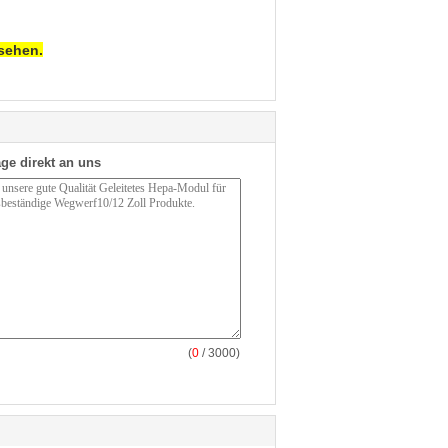
 sehen.
ge direkt an uns
(
0
/ 3000)