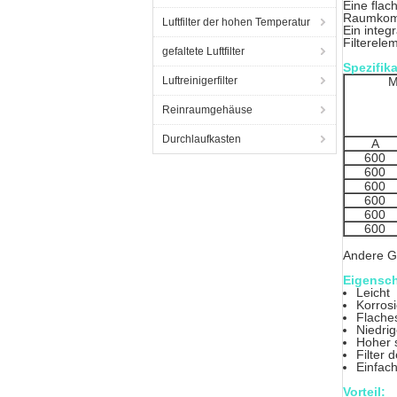
Eine flac
Raumkomp
Luftfilter der hohen Temperatur
Ein integ
Filterele
gefaltete Luftfilter
Spezifik
Luftreinigerfilter
M
Reinraumgehäuse
Durchlaufkasten
A
600
600
600
600
600
600
Andere Gr
Eigensch
Leicht
Korros
Flache
Niedrig
Hoher s
Filter
Einfach
Vorteil: