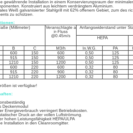
he gewährende Installation in einem Konservierungsraum der minimalen
onenten. Konstruiert aus leichtem verdrängtem Aluminium.
rales Weiß galvanisierter Stahlgrill mit 62% offenem Gebiet, zum des ri
ments zu schützen.
ationen:
aße (Millimeter)
Veranschlagte a
Anfangswiderstand unter St
ir-Fluss
@0.45m/s
HEPA
B
C
M3/h
In.W.G.
PA
600
150
600
0,50
125
915
150
900
0,50
125
1210
150
1200
0,50
125
600
220
600
0,32
80
915
220
900
0,32
80
1210
220
1200
0,32
80
ößen ist verfügbar!
aften:
ionsbeständig
s Deckenmodul
er Energieverbrauch verringert Betriebskosten.
tatischer Druck an der vollen Luftströmung.
 der hohen Leistungsfähigkeit HEPA/ULPA
e Installation in den Cleanroomgitter.