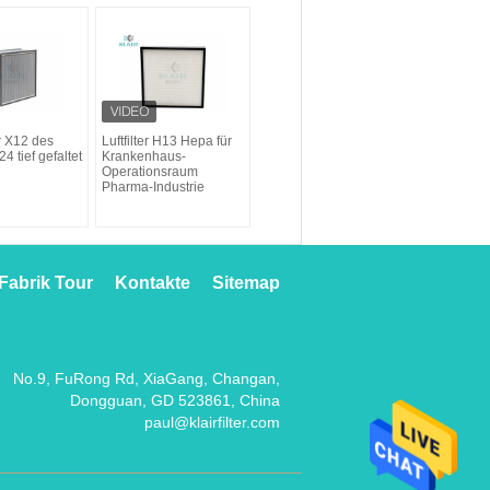
er X12 des
Luftfilter H13 Hepa für
4 tief gefaltet
Krankenhaus-
Operationsraum
Pharma-Industrie
Fabrik Tour
Kontakte
Sitemap
No.9, FuRong Rd, XiaGang, Changan,
Dongguan, GD 523861, China
paul@klairfilter.com