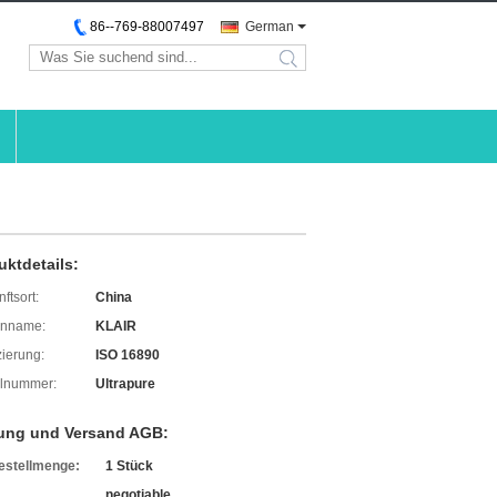
86--769-88007497
German
search
uktdetails:
ftsort:
China
enname:
KLAIR
izierung:
ISO 16890
lnummer:
Ultrapure
ung und Versand AGB:
estellmenge:
1 Stück
negotiable