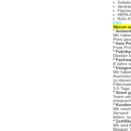
Geleit
Verdrä
Flache
HEPA-Fi
Rohr-Kr
FAQ.
Warum wä
*
Antwor
Wir habe
Preis gea
* freie P
Freie Pro
* Fabrikp
Direkter 
* Fachm
8 Jahre s
* fristge
Wir haben
Ausrüstun
zu steuer
Filtermate
3-5 Tage,
* Soem 
Soem wird
entsprec
* Kunden
Wir mache
Versand. 
liefern, 
* Zertifik
Wir sind 
Beispiel