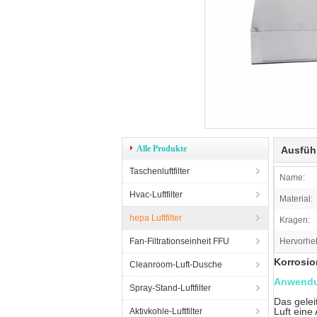
Alle Produkte
Ausfüh
Taschenluftfilter
Name:
Hvac-Luftfilter
Material:
hepa Luftfilter
Kragen:
Fan-Filtrationseinheit FFU
Hervorhe
Korrosio
Cleanroom-Luft-Dusche
Anwend
Spray-Stand-Luftfilter
Das gelei
Luft eine
Aktivkohle-Luftfilter