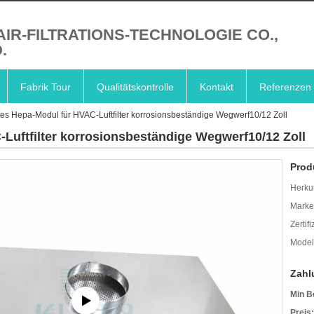
AIR-FILTRATIONS-TECHNOLOGIE CO.,
.
Fabrik Tour
Qualitätskontrolle
Kontakt
Referenzen
tes Hepa-Modul für HVAC-Luftfilter korrosionsbeständige Wegwerf10/12 Zoll
Luftfilter korrosionsbeständige Wegwerf10/12 Zoll
Prod
Herkun
Mark
Zertif
Model
Zahl
Min B
Preis: