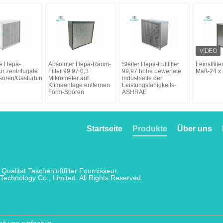
e Hepa-
Absoluter Hepa-Raum-
Steifer Hepa-Luftfilter
Feinstfilt
 für zentrifugale
Filter 99,97 0,3
99,97 hohe bewertete
Maß-24 x 2
oren/Gasturbinen/Maschinen
Mikrometer auf
industrielle der
Klimaanlage entfernen
Leistungsfähigkeits-
Form-Sporen
ASHRAE
Startseite
Produkte
Über uns
Qualität Taschenluftfilter Fournisseur.
Technology Co., Limited. All Rights Reserved.