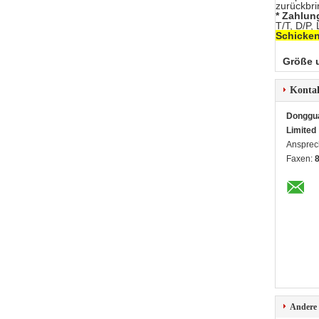
zurückbri
* Zahlu
T/T, D/P,
Schicken
Größe 
Konta
Dongguan
Limited
Ansprec
Faxen:
Andere