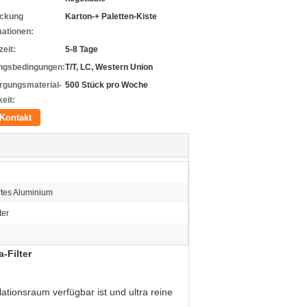
ckung
Karton-+ Paletten-Kiste
mationen:
zeit:
5-8 Tage
ngsbedingungen:
T/T, LC, Western Union
rgungsmaterial-
500 Stück pro Woche
eit:
Kontakt
rtes Aluminium
ter
-Filter
ationsraum verfügbar ist und ultra reine