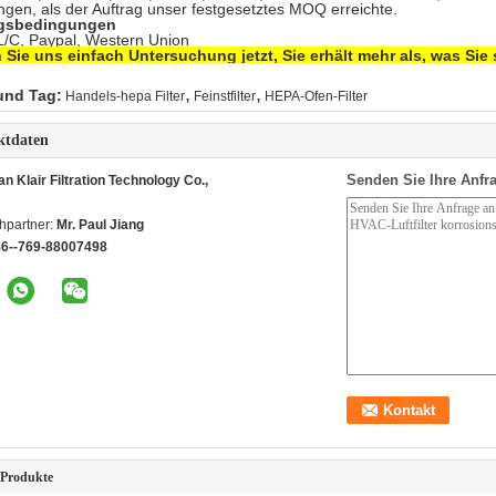
ngen, als der Auftrag unser festgesetztes MOQ erreichte.
ngsbedingungen
 L/C, Paypal, Western Union
 Sie uns einfach Untersuchung jetzt, Sie erhält mehr als, was Sie
,
,
und Tag:
Handels-hepa Filter
Feinstfilter
HEPA-Ofen-Filter
ktdaten
Senden Sie Ihre Anfra
 Klair Filtration Technology Co.,
hpartner:
Mr. Paul Jiang
86--769-88007498
 Produkte