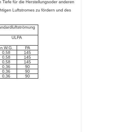
 Tiefe für die Herstellungsoder anderen
chtigen Luftstromes zu fördern und des
andardluftströmung
ULPA
In.W.G.
PA
0,58
145
0,58
145
0,58
145
0,36
90
0,36
90
0,36
90