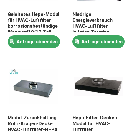
Geleitetes Hepa-Modul
Niedrige
Fabrik-Ausflug
für HVAC-Luftfilter
Energieverbrauch
korrosionsbeständige
HVAC-Luftfilter
Wegwerf10/12 Zoll
leiteten Terminal-
Qualitätskontrolle
Hepa-Modul
Anfrage absenden
Anfrage absenden
Treten Sie mit uns in Verbindung
Fordern Sie ein Zitat
Taschenluftfilter
Hvac-Luftfilter
Modul-Zurückhaltung
Hepa-Filter-Decken-
Rohr-Kragen-Decke
Modul für HVAC-
hepa Luftfilter
HVAC-Luftfilter-HEPA
Luftfilter