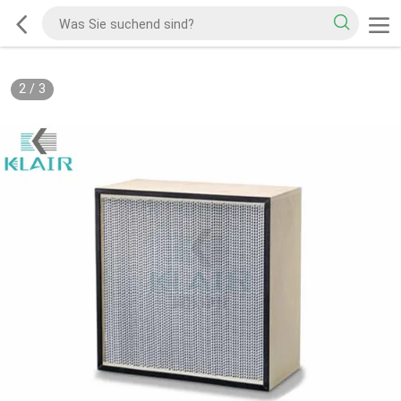
2
/
3