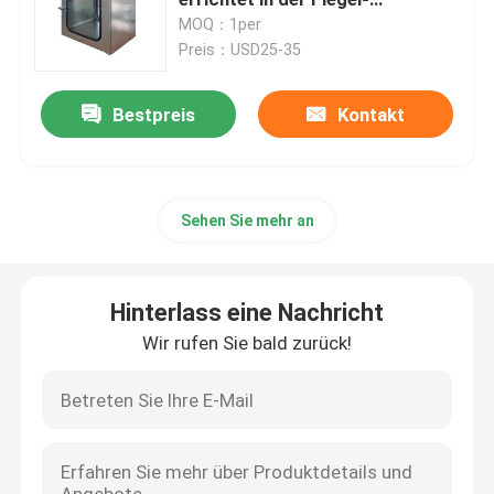
elektromagnetischen
MOQ：1per
Verriegelung
Preis：USD25-35
Fan-Filtrationseinheit FFU
Bestpreis
Kontakt
Cleanroom-Luft-Dusche
Spray-Stand-Luftfilter
Sehen Sie mehr an
Aktivkohle-Luftfilter
Hinterlass eine Nachricht
Luftfilter der hohen Temperatur
Wir rufen Sie bald zurück!
gefaltete Luftfilter
Luftreinigerfilter