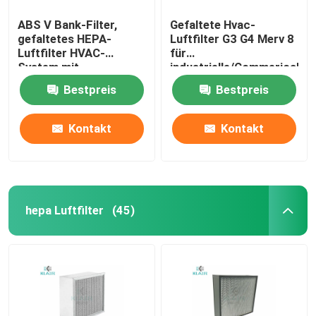
ABS V Bank-Filter,
Gefaltete Hvac-
gefaltetes HEPA-
Luftfilter G3 G4 Merv 8
Luftfilter HVAC-
für
System mit
industrielle/Commerical-
Plastikrahmen
Anwendung
Bestpreis
Bestpreis
Kontakt
Kontakt
hepa Luftfilter
(45)