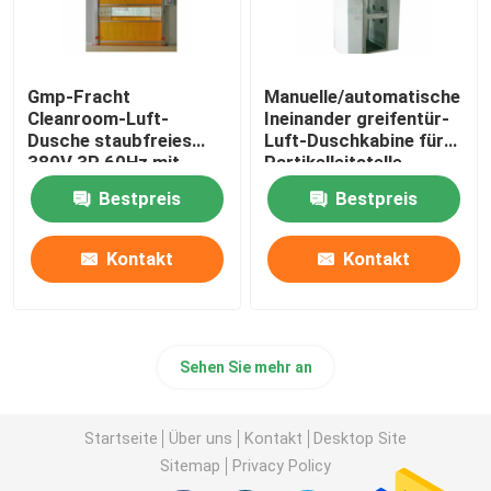
Gmp-Fracht
Manuelle/automatische
Cleanroom-Luft-
Ineinander greifentür-
Dusche staubfreies
Luft-Duschkabine für
380V 3P 60Hz mit
Partikelleitstelle
schneller Rollen-Tür
Bestpreis
Bestpreis
Kontakt
Kontakt
Sehen Sie mehr an
Startseite
Über uns
Kontakt
Desktop Site
Sitemap
Privacy Policy