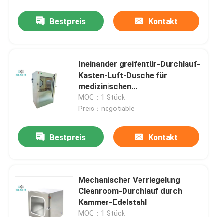
Bestpreis
Kontakt
Ineinander greifentür-Durchlauf-
Kasten-Luft-Dusche für
medizinischen
pharmazeutischen Reinraum
MOQ：1 Stück
Preis：negotiable
Bestpreis
Kontakt
Haus
Mechanischer Verriegelung
Produkte
Cleanroom-Durchlauf durch
Kammer-Edelstahl
Über uns
MOQ：1 Stück