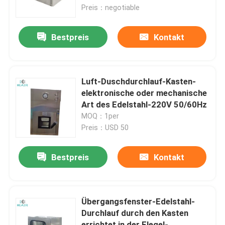
Preis：negotiable
Fabrik-Ausflug
Bestpreis
Kontakt
Qualitätskontrolle
Luft-Duschdurchlauf-Kasten-
Treten Sie mit uns in Verbindung
elektronische oder mechanische
Art des Edelstahl-220V 50/60Hz
MOQ：1per
Fordern Sie ein Zitat
Preis：USD 50
Taschenluftfilter
Bestpreis
Kontakt
Hvac-Luftfilter
Übergangsfenster-Edelstahl-
Durchlauf durch den Kasten
hepa Luftfilter
errichtet in der Flegel-