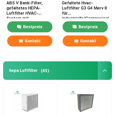
ABS V Bank-Filter,
Gefaltete Hvac-
gefaltetes HEPA-
Luftfilter G3 G4 Merv 8
Luftfilter HVAC-
für
System mit
industrielle/Commerical-
Plastikrahmen
Anwendung
Bestpreis
Bestpreis
Kontakt
Kontakt
hepa Luftfilter
(45)
Haus
Produkte
Über uns