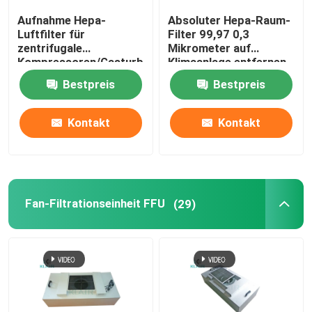
Aufnahme Hepa-
Absoluter Hepa-Raum-
Luftfilter für
Filter 99,97 0,3
Fabrik-Ausflug
zentrifugale
Mikrometer auf
Kompressoren/Gasturbinen/Maschinen
Klimaanlage entfernen
Form-Sporen
Qualitätskontrolle
Bestpreis
Bestpreis
Kontakt
Kontakt
Treten Sie mit uns in Verbindung
Fordern Sie ein Zitat
Fan-Filtrationseinheit FFU
(29)
Taschenluftfilter
Hvac-Luftfilter
hepa Luftfilter