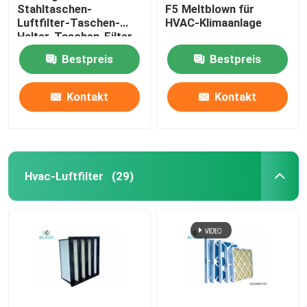
Stahltaschen-
F5 Meltblown für
Luftfilter-Taschen-
HVAC-Klimaanlage
Halter-Taschen-Filter-
Rahmen
Bestpreis
Bestpreis
Kontakt
Kontakt
Hvac-Luftfilter
(29)