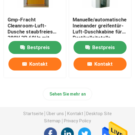
Reinraumgehäuse
Gmp-Fracht
Manuelle/automatische
Cleanroom-Luft-
Ineinander greifentür-
Dusche staubfreies
Luft-Duschkabine für
Durchlaufkasten
380V 3P 60Hz mit
Partikelleitstelle
schneller Rollen-Tür
Bestpreis
Bestpreis
Kontakt
Kontakt
Sehen Sie mehr an
Startseite
Über uns
Kontakt
Desktop Site
Sitemap
Privacy Policy