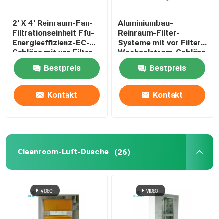
2' X 4' Reinraum-Fan-
Aluminiumbau-
Fan-Filtrationseinheit FFU
Filtrationseinheit Ffu-
Reinraum-Filter-
Energieeffizienz-EC-
Systeme mit vor Filter-
Gebläse mit vor Filter
Wechselstrom-Gebläse
Cleanroom-Luft-Dusche
Bestpreis
Bestpreis
Spray-Stand-Luftfilter
Kontakt
Kontakt
Aktivkohle-Luftfilter
Luftfilter der hohen Temperatur
Cleanroom-Luft-Dusche
(26)
gefaltete Luftfilter
Luftreinigerfilter