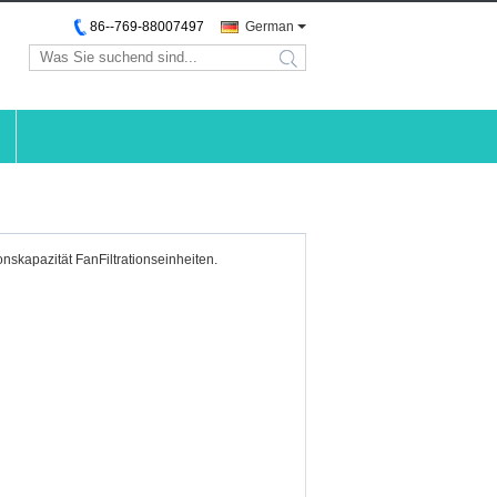
86--769-88007497
German
search
onskapazität FanFiltrationseinheiten.