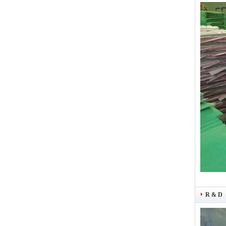
R & D