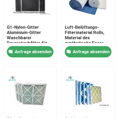
G1-Nylon-Gitter
Luft-Belüftungs-
Aluminium-Gitter
Filtermaterial Rolls,
Waschbarer
Material des
Dauerstaubfilter für
synthetische Faser-
Frischluft-Eingang
Luftfilter-G2 G3 G4
Anfrage absenden
Anfrage absenden
Haus
Produkte
Über uns