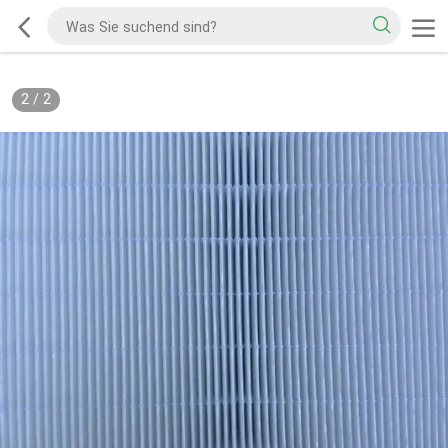
2
/
2