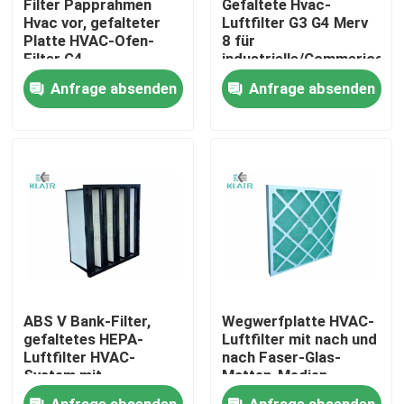
Filter Papprahmen
Gefaltete Hvac-
Hvac vor, gefalteter
Luftfilter G3 G4 Merv
Platte HVAC-Ofen-
8 für
Fabrik-Ausflug
Filter G4
industrielle/Commerical-
Anwendung
Anfrage absenden
Anfrage absenden
Qualitätskontrolle
Treten Sie mit uns in Verbindung
Fordern Sie ein Zitat
Taschenluftfilter
ABS V Bank-Filter,
Wegwerfplatte HVAC-
Hvac-Luftfilter
gefaltetes HEPA-
Luftfilter mit nach und
Luftfilter HVAC-
nach Faser-Glas-
System mit
Matten-Medien
Plastikrahmen
hepa Luftfilter
Anfrage absenden
Anfrage absenden