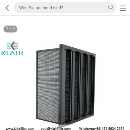
2
/
3