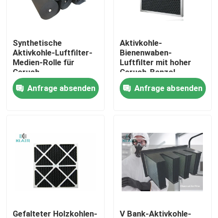
Fabrik-Ausflug
Synthetische
Aktivkohle-
Aktivkohle-Luftfilter-
Bienenwaben-
Qualitätskontrolle
Medien-Rolle für
Luftfilter mit hoher
Geruch-
Geruch-Benzol-
Steuerlüftungsanlage
Absorption
Anfrage absenden
Anfrage absenden
Treten Sie mit uns in Verbindung
Fordern Sie ein Zitat
Taschenluftfilter
Hvac-Luftfilter
hepa Luftfilter
Gefalteter Holzkohlen-
V Bank-Aktivkohle-