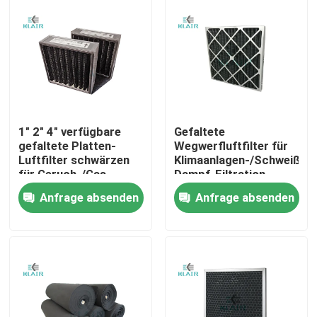
1" 2" 4" verfügbare
Gefaltete
gefaltete Platten-
Wegwerfluftfilter für
Luftfilter schwärzen
Klimaanlagen-/Schweißen
für Geruch-/Gas-
Dampf-Filtration
Filtration
Anfrage absenden
Anfrage absenden
Haus
Produkte
Über uns