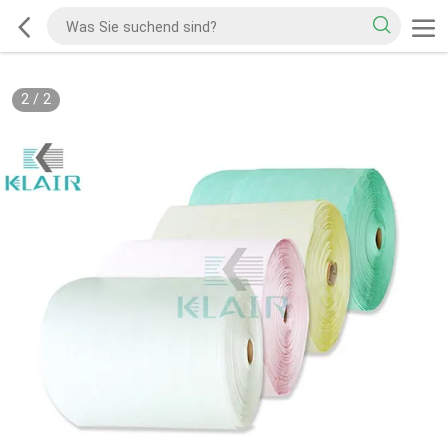
2
/
2