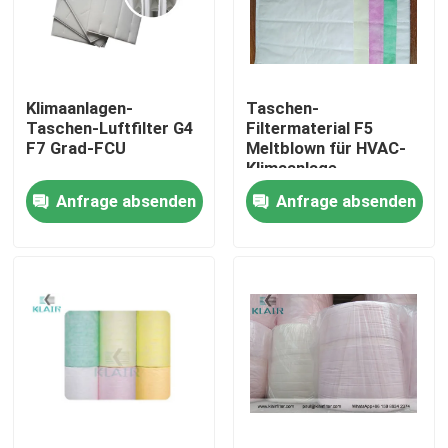
Fabrik-Ausflug
Klimaanlagen-
Taschen-
Qualitätskontrolle
Taschen-Luftfilter G4
Filtermaterial F5
F7 Grad-FCU
Meltblown für HVAC-
Klimaanlage
Treten Sie mit uns in Verbindung
Anfrage absenden
Anfrage absenden
Fordern Sie ein Zitat
Taschenluftfilter
Hvac-Luftfilter
hepa Luftfilter