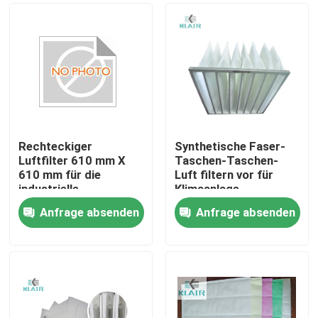
Rechteckiger
Synthetische Faser-
Luftfilter 610 mm X
Taschen-Taschen-
610 mm für die
Luft filtern vor für
industrielle
Klimaanlage
Luftfiltration
Anfrage absenden
Anfrage absenden
Haus
Produkte
Über uns