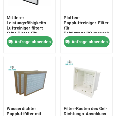
Fabrik-Ausflug
Mittlerer
Platten-
Leistungsfähigkeits-
Pappluftreiniger-Filter
Luftreiniger filtert
für
Qualitätskontrolle
feine Platte für
Reinigungslüftungsanlage
Klimaanlage-Einheit
Anfrage absenden
Anfrage absenden
Treten Sie mit uns in Verbindung
Fordern Sie ein Zitat
Taschenluftfilter
Hvac-Luftfilter
Wasserdichter
Filter-Kasten des Gel-
hepa Luftfilter
Pappluftfilter mit
Dichtungs-Anschluss-