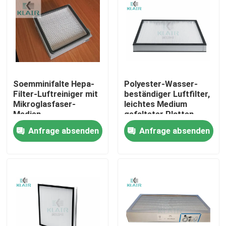
Soemminifalte Hepa-
Polyester-Wasser-
Filter-Luftreiniger mit
beständiger Luftfilter,
Mikroglasfaser-
leichtes Medium
Medien
gefalteter Platten-
Filter
Anfrage absenden
Anfrage absenden
Haus
Produkte
Über uns