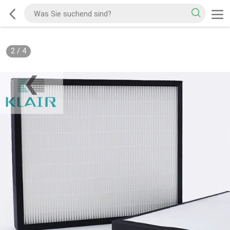
2
/
4