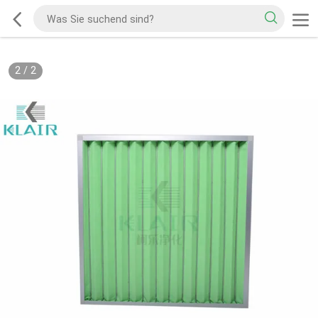
2
/
2