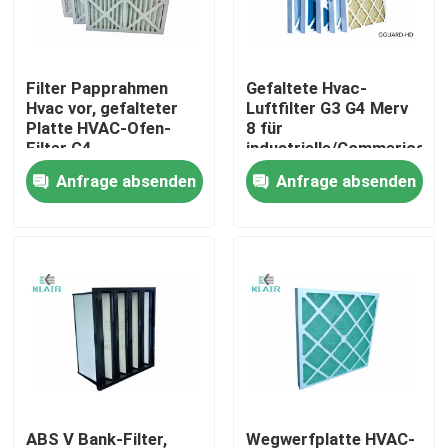
Fabrik-Ausflug
Filter Papprahmen
Gefaltete Hvac-
Hvac vor, gefalteter
Luftfilter G3 G4 Merv
Qualitätskontrolle
Platte HVAC-Ofen-
8 für
Filter G4
industrielle/Commerical-
Anwendung
Anfrage absenden
Anfrage absenden
Treten Sie mit uns in Verbindung
Fordern Sie ein Zitat
Taschenluftfilter
Hvac-Luftfilter
hepa Luftfilter
ABS V Bank-Filter,
Wegwerfplatte HVAC-