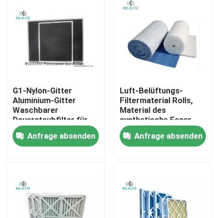
G1-Nylon-Gitter
Luft-Belüftungs-
Aluminium-Gitter
Filtermaterial Rolls,
Waschbarer
Material des
Dauerstaubfilter für
synthetische Faser-
Frischluft-Eingang
Luftfilter-G2 G3 G4
Anfrage absenden
Anfrage absenden
Haus
Produkte
Über uns