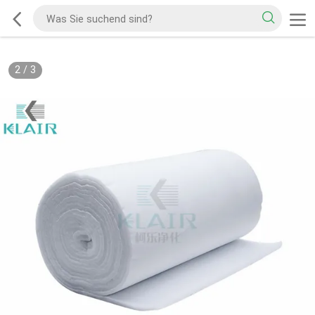
2
/
3