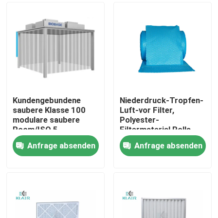
Kundengebundene
Niederdruck-Tropfen-
saubere Klasse 100
Luft-vor Filter,
modulare saubere
Polyester-
Room/ISO 5
Filtermaterial Rolls
Reinraumkabine ISO 7
G3s G4
Anfrage absenden
Anfrage absenden
Haus
Produkte
Über uns