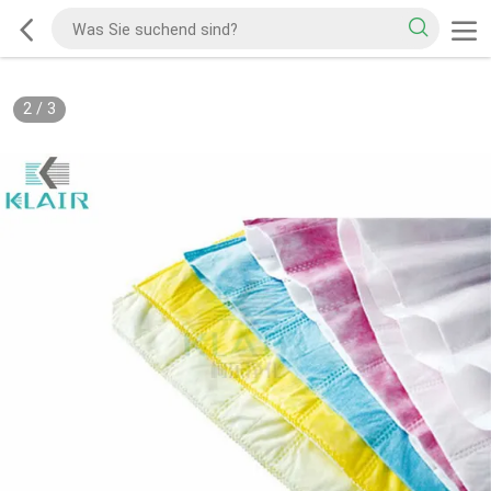
2
/
3