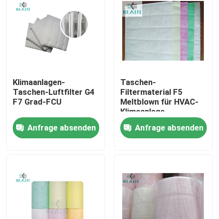
Fabrik-Ausflug
Qualitätskontrolle
Klimaanlagen-
Taschen-
Treten Sie mit uns in Verbindung
Taschen-Luftfilter G4
Filtermaterial F5
F7 Grad-FCU
Meltblown für HVAC-
Klimaanlage
Fordern Sie ein Zitat
Anfrage absenden
Anfrage absenden
Taschenluftfilter
Hvac-Luftfilter
hepa Luftfilter