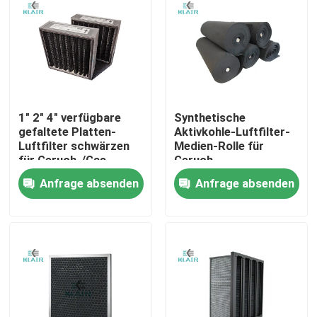
1" 2" 4" verfügbare
Synthetische
gefaltete Platten-
Aktivkohle-Luftfilter-
Luftfilter schwärzen
Medien-Rolle für
für Geruch-/Gas-
Geruch-
Filtration
Steuerlüftungsanlage
Anfrage absenden
Anfrage absenden
Haus
Produkte
Über uns