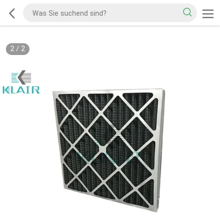
2
/
2