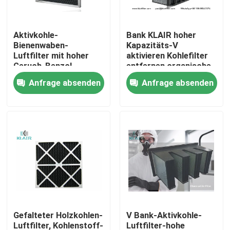
Fabrik-Ausflug
Aktivkohle-
Bank KLAIR hoher
Bienenwaben-
Kapazitäts-V
Luftfilter mit hoher
aktivieren Kohlefilter
Qualitätskontrolle
Geruch-Benzol-
entfernen organische
Absorption
Gase VOCs
Anfrage absenden
Anfrage absenden
Treten Sie mit uns in Verbindung
Fordern Sie ein Zitat
Taschenluftfilter
Hvac-Luftfilter
Gefalteter Holzkohlen-
V Bank-Aktivkohle-
hepa Luftfilter
Luftfilter, Kohlenstoff-
Luftfilter-hohe